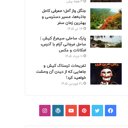
3 هفته پیش
جنگل واز آمل؛ معرفی کامل
جاذبه‌ها، مسیر دسترسی و
بهترین زمان سفر
13 تیر 1405
پارک ساحلی سیمرغ کیش |
ساحل مرجانی آرام با آدرس،
امکانات و عکس
11 خرداد 1405
تفریحات ترسناک کیش و
جاهایی که از دیدن آن وحشت
خواهید کرد!
30 فروردین 1405
فیسبوک
توییتر
پینتریست
یوتیوب
وردپرس
اینستاگرام