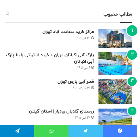
مطالب محبوب
مراکز خرید سعادت‌ آباد تهران
20 تیر 1401
پارک آبی اکباتان تهران + خرید اینترنتی بلیط پارک
آبی اکباتان
9 تیر 1401
قصر آبی پارس تهران
31 خرداد 1401
روستای گلدیان رودبار | استان گیلان
17 تیر 1400
یسبوک
توییتر
واتس آپ
تلگرام