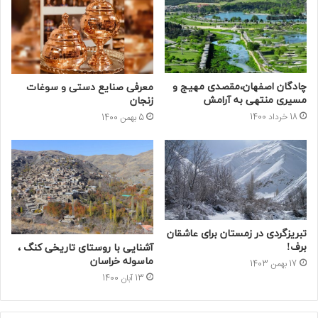
چادگان اصفهان،مقصدی مهیج و
معرفی صنایع دستی و سوغات
مسیری منتهی به آرامش
زنجان
18 خرداد 1400
5 بهمن 1400
تبریزگردی در زمستان برای عاشقان
برف!
آشنایی با روستای تاریخی کنگ ،
ماسوله خراسان
17 بهمن 1403
13 آبان 1400