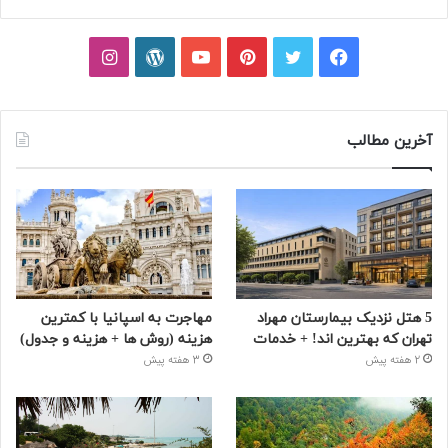
فیسبوک
توییتر
پینتریست
یوتیوب
وردپرس
اینستاگرام
آخرین مطالب
5 هتل نزدیک بیمارستان مهراد
مهاجرت به اسپانیا با کمترین
تهران که بهترین‌ اند! + خدمات
هزینه (روش ها + هزینه و جدول)
2 هفته پیش
3 هفته پیش