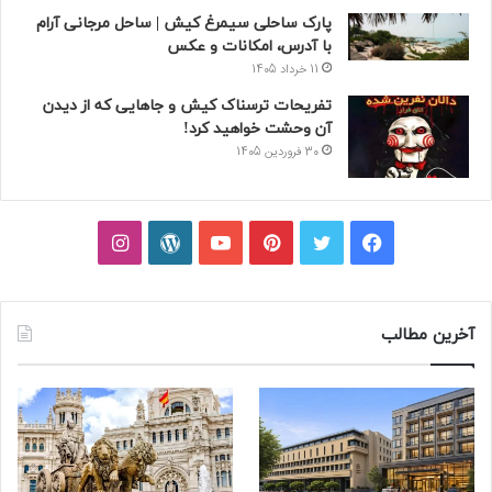
پارک ساحلی سیمرغ کیش | ساحل مرجانی آرام
با آدرس، امکانات و عکس
11 خرداد 1405
تفریحات ترسناک کیش و جاهایی که از دیدن
آن وحشت خواهید کرد!
30 فروردین 1405
فیسبوک
توییتر
پینتریست
یوتیوب
وردپرس
اینستاگرام
آخرین مطالب