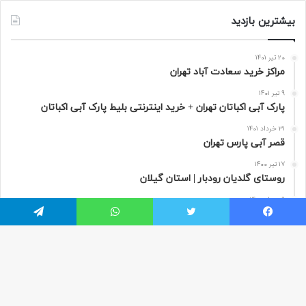
بیشترین بازدید
20 تیر 1401
مراکز خرید سعادت‌ آباد تهران
9 تیر 1401
پارک آبی اکباتان تهران + خرید اینترنتی بلیط پارک آبی اکباتان
31 خرداد 1401
قصر آبی پارس تهران
17 تیر 1400
روستای گلدیان رودبار | استان گیلان
9 مرداد 1400
تور مجازی پاریس به صورت 360 درجه | فرانسه
یسبوک
توییتر
واتس آپ
تلگرام
دکمه
هر سفر دنیایی از ناشناخته ها در خودش دارد که مسافران از آن بی خبر هستند.
باز