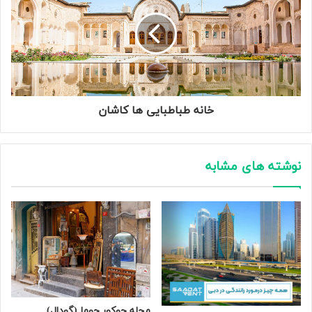
خانه طباطبایی ها کاشان
نوشته های مشابه
محله چوکور جوما (گودال)