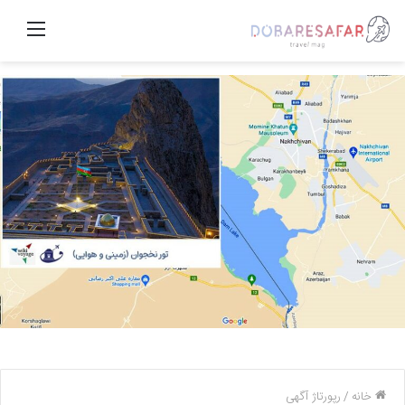
منو
خانه
/
رپورتاژ آگهی