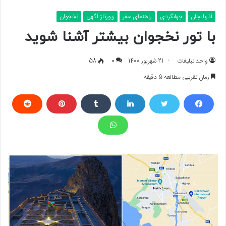
آذربایجان
جهانگردی
راهنمای سفر
رپورتاژ آگهی
نخجوان
با تور نخجوان بیشتر آشنا شوید
واحد تبلیغات
21 شهریور 1400
0
58
زمان تقریبی مطالعه 5 دقیقه