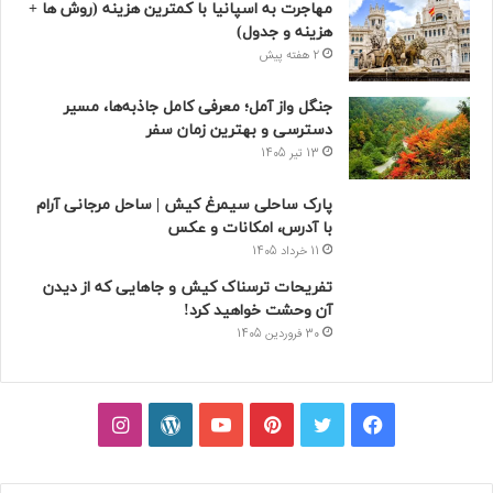
مهاجرت به اسپانیا با کمترین هزینه (روش ها +
هزینه و جدول)
2 هفته پیش
جنگل واز آمل؛ معرفی کامل جاذبه‌ها، مسیر
دسترسی و بهترین زمان سفر
13 تیر 1405
پارک ساحلی سیمرغ کیش | ساحل مرجانی آرام
با آدرس، امکانات و عکس
11 خرداد 1405
تفریحات ترسناک کیش و جاهایی که از دیدن
آن وحشت خواهید کرد!
30 فروردین 1405
فیسبوک
توییتر
پینتریست
یوتیوب
وردپرس
اینستاگرام