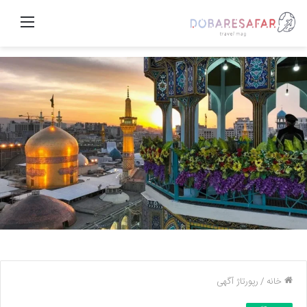
منو
خانه
/
رپورتاژ آگهی