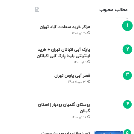
مطالب محبوب
مراکز خرید سعادت‌ آباد تهران
20 تیر 1401
پارک آبی اکباتان تهران + خرید
اینترنتی بلیط پارک آبی اکباتان
9 تیر 1401
قصر آبی پارس تهران
31 خرداد 1401
روستای گلدیان رودبار | استان
گیلان
17 تیر 1400
تور مجازی پاریس به صورت