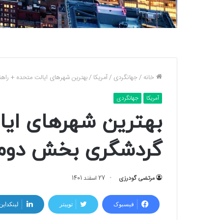
خانه
/
جهانگردی
/
آمریکا
/
بهترین شهرهای ایالت متحده + را
آمریکا
جهانگردی
بهترین شهرهای ایا
گردشگری بخش دوم
مرتضی گودرزی
27 اسفند 1401
فیسبوک
توییتر
لینکداین