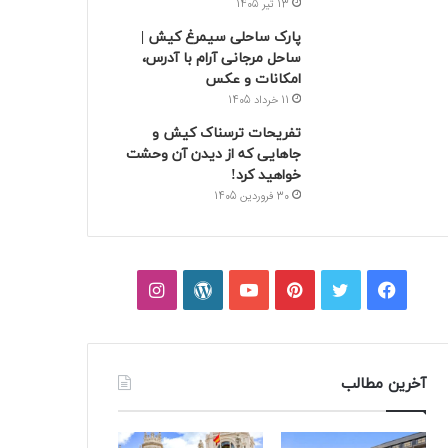
13 تیر 1405
پارک ساحلی سیمرغ کیش |
ساحل مرجانی آرام با آدرس،
امکانات و عکس
11 خرداد 1405
تفریحات ترسناک کیش و
جاهایی که از دیدن آن وحشت
خواهید کرد!
30 فروردین 1405
فیسبوک
توییتر
پینتریست
یوتیوب
وردپرس
اینستاگرام
آخرین مطالب