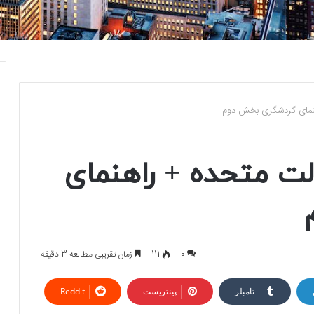
هنمای گردشگری بخش دوم
لت متحده + راهنمای
0
111
زمان تقریبی مطالعه 3 دقیقه
تامبلر
پینتریست
Reddit