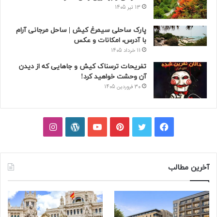
13 تیر 1405
پارک ساحلی سیمرغ کیش | ساحل مرجانی آرام
با آدرس، امکانات و عکس
11 خرداد 1405
تفریحات ترسناک کیش و جاهایی که از دیدن
آن وحشت خواهید کرد!
30 فروردین 1405
فیسبوک
توییتر
پینتریست
یوتیوب
وردپرس
اینستاگرام
آخرین مطالب