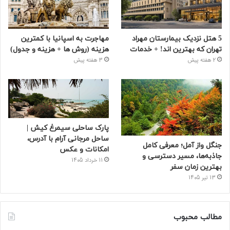
5 هتل نزدیک بیمارستان مهراد
مهاجرت به اسپانیا با کمترین
تهران که بهترین‌ اند! + خدمات
هزینه (روش ها + هزینه و جدول)
2 هفته پیش
3 هفته پیش
پارک ساحلی سیمرغ کیش |
ساحل مرجانی آرام با آدرس،
جنگل واز آمل؛ معرفی کامل
امکانات و عکس
جاذبه‌ها، مسیر دسترسی و
11 خرداد 1405
بهترین زمان سفر
13 تیر 1405
مطالب محبوب