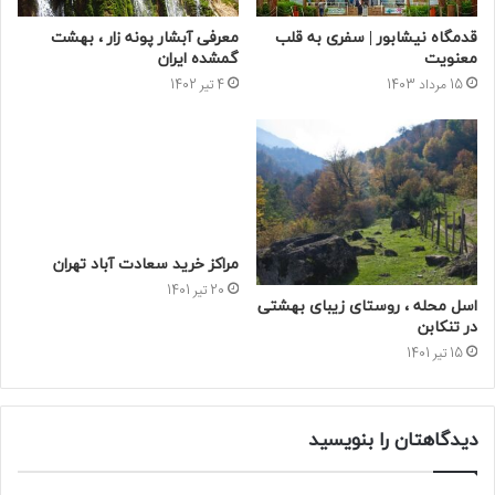
قدمگاه نیشابور | سفری به قلب
معرفی آبشار پونه زار ، بهشت
معنویت
گمشده ایران
15 مرداد 1403
4 تیر 1402
مراکز خرید سعادت‌ آباد تهران
20 تیر 1401
اسل محله ، روستای زیبای بهشتی
در تنکابن
15 تیر 1401
دیدگاهتان را بنویسید