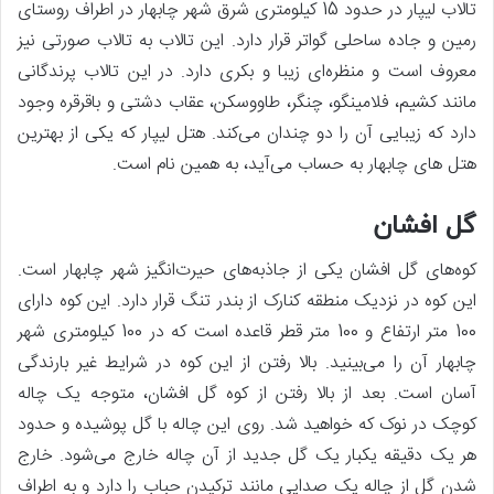
تالاب لیپار در حدود 15 کیلومتری شرق شهر چابهار در اطراف روستای
رمین و جاده ساحلی گواتر قرار دارد. این تالاب به تالاب صورتی نیز
معروف است و منظره‌ای زیبا و بکری دارد. در این تالاب پرندگانی
مانند کشیم، فلامینگو، چنگر، طاووسکن، عقاب دشتی و باقرقره وجود
دارد که زیبایی آن را دو چندان می‌کند. هتل لیپار که یکی از بهترین
هتل های چابهار به حساب می‌آید، به همین نام است.
گل افشان
کوه‌های گل افشان یکی از جاذبه‌های حیرت‌انگیز شهر چابهار است.
این کوه در نزدیک منطقه کنارک از بندر تنگ قرار دارد. این کوه دارای
100 متر ارتفاع و 100 متر قطر قاعده است که در 100 کیلومتری شهر
چابهار آن را می‌بینید. بالا رفتن از این کوه در شرایط غیر بارندگی
آسان است. بعد از بالا رفتن از کوه گل افشان، متوجه یک چاله
کوچک در نوک که خواهید شد. روی این چاله با گل پوشیده و حدود
هر یک دقیقه یکبار یک گل جدید از آن چاله خارج می‌شود. خارج
شدن گل از چاله یک صدایی مانند ترکیدن حباب را دارد و به اطراف