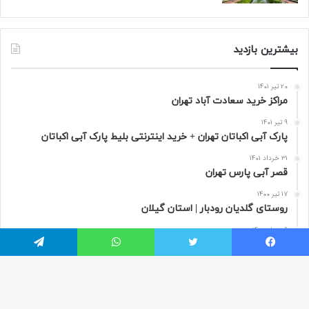
بیشترین بازدید
20 تیر 1401
مراکز خرید سعادت‌ آباد تهران
9 تیر 1401
پارک آبی اکباتان تهران + خرید اینترنتی بلیط پارک آبی اکباتان
31 خرداد 1401
قصر آبی پارس تهران
17 تیر 1400
روستای گلدیان رودبار | استان گیلان
9 مرداد 1400
تور مجازی پاریس به صورت 360 درجه | فرانسه
یسبوک
توییتر
واتس آپ
تلگرام
هر سفر دنیایی از ناشناخته ها در خودش دارد که مسافران از آن بی خبر هستند.