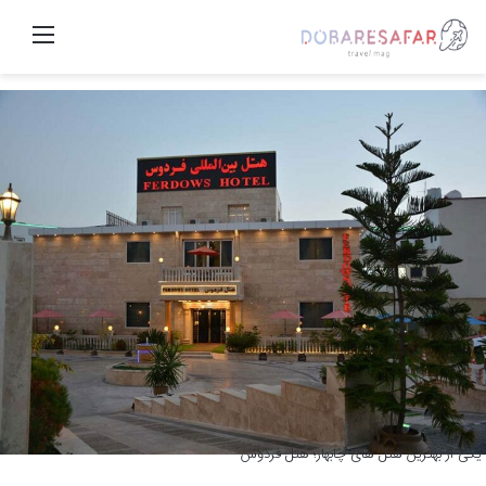
منو
یکی از بهترین هتل های چابهار؛ هتل فردوس