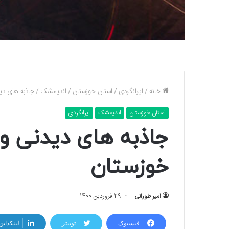
خانه
/
ایرانگردی
/
استان خوزستان
/
اندیمشک
/
جاذبه های د
استان خوزستان
اندیمشک
ایرانگردی
جاذبه های دیدنی و
خوزستان
امیر طورانی
29 فروردین 1400
فیسبوک
توییتر
لینکداین