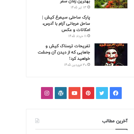
بهترین زمان سفر
13 تیر 1405
پارک ساحلی سیمرغ کیش |
ساحل مرجانی آرام با آدرس،
امکانات و عکس
11 خرداد 1405
تفریحات ترسناک کیش و
جاهایی که از دیدن آن وحشت
خواهید کرد!
30 فروردین 1405
فیسبوک
توییتر
پینتریست
یوتیوب
وردپرس
اینستاگرام
آخرین مطالب