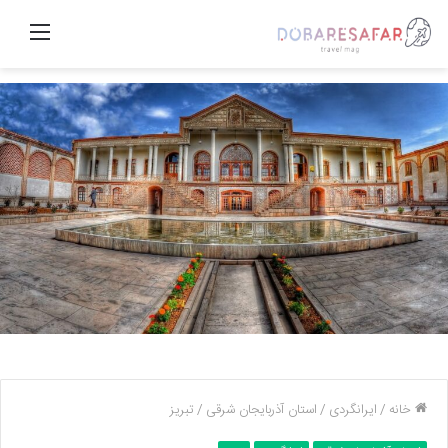
منو
خانه
/
ایرانگردی
/
استان آذربایجان شرقی
/
تبریز