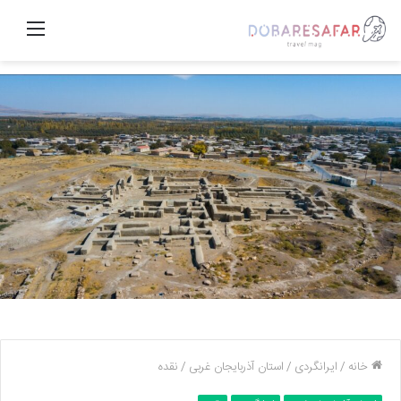
منو
خانه
/
ایرانگردی
/
استان آذربایجان غربی
/
نقده