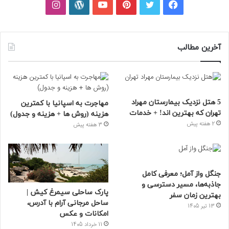
فیسبوک
توییتر
پینتریست
یوتیوب
وردپرس
اینستاگرام
آخرین مطالب
5 هتل نزدیک بیمارستان مهراد
مهاجرت به اسپانیا با کمترین
تهران که بهترین‌ اند! + خدمات
هزینه (روش ها + هزینه و جدول)
2 هفته پیش
3 هفته پیش
جنگل واز آمل؛ معرفی کامل
جاذبه‌ها، مسیر دسترسی و
پارک ساحلی سیمرغ کیش |
بهترین زمان سفر
ساحل مرجانی آرام با آدرس،
13 تیر 1405
امکانات و عکس
11 خرداد 1405