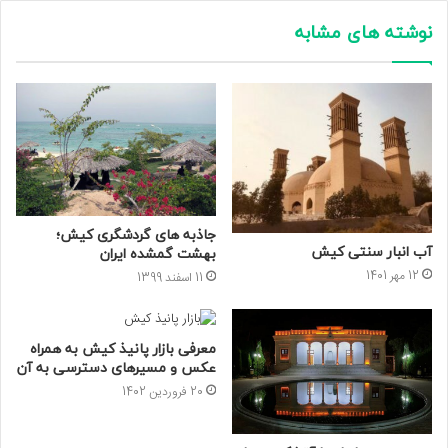
نوشته های مشابه
جاذبه های گردشگری کیش؛
آب انبار سنتی کیش
بهشت گمشده ایران
12 مهر 1401
11 اسفند 1399
معرفی بازار پانیذ کیش به همراه
عکس و مسیرهای دسترسی به آن
20 فروردین 1402