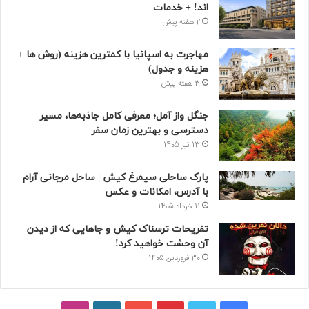
اند! + خدمات
2 هفته پیش
مهاجرت به اسپانیا با کمترین هزینه (روش ها +
هزینه و جدول)
3 هفته پیش
جنگل واز آمل؛ معرفی کامل جاذبه‌ها، مسیر
دسترسی و بهترین زمان سفر
13 تیر 1405
پارک ساحلی سیمرغ کیش | ساحل مرجانی آرام
با آدرس، امکانات و عکس
11 خرداد 1405
تفریحات ترسناک کیش و جاهایی که از دیدن
آن وحشت خواهید کرد!
30 فروردین 1405