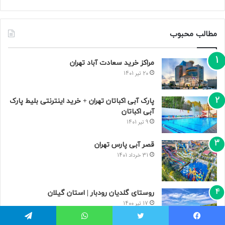
مطالب محبوب
مراکز خرید سعادت‌ آباد تهران
20 تیر 1401
پارک آبی اکباتان تهران + خرید اینترنتی بلیط پارک
آبی اکباتان
9 تیر 1401
قصر آبی پارس تهران
31 خرداد 1401
روستای گلدیان رودبار | استان گیلان
17 تیر 1400