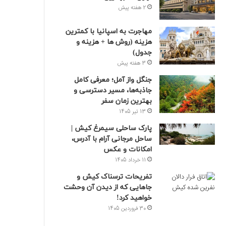
2 هفته پیش
مهاجرت به اسپانیا با کمترین
هزینه (روش ها + هزینه و
جدول)
3 هفته پیش
جنگل واز آمل؛ معرفی کامل
جاذبه‌ها، مسیر دسترسی و
بهترین زمان سفر
13 تیر 1405
پارک ساحلی سیمرغ کیش |
ساحل مرجانی آرام با آدرس،
امکانات و عکس
11 خرداد 1405
تفریحات ترسناک کیش و
جاهایی که از دیدن آن وحشت
خواهید کرد!
30 فروردین 1405