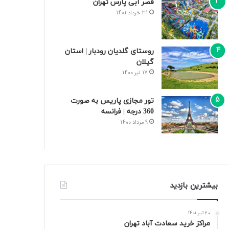
قصر آبی پارس تهران
31 خرداد 1401
روستای گلدیان رودبار | استان
گیلان
17 تیر 1400
تور مجازی پاریس به صورت
360 درجه | فرانسه
9 مرداد 1400
بیشترین بازدید
20 تیر 1401
مراکز خرید سعادت‌ آباد تهران