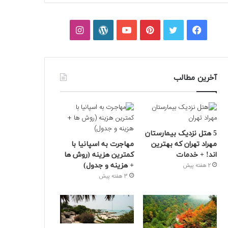
فیسبوک
توییتر
پینتریست
یوتیوب
وردپرس
اینستاگرام
آخرین مطالب
5 هتل نزدیک بیمارستان
مهراد تهران که بهترین‌
مهاجرت به اسپانیا با
اند! + خدمات
کمترین هزینه (روش ها
+ هزینه و جدول)
2 هفته پیش
3 هفته پیش