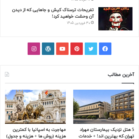
تفریحات ترسناک کیش و جاهایی که از دیدن
آن وحشت خواهید کرد!
30 فروردین 1405
فیسبوک
توییتر
پینتریست
یوتیوب
وردپرس
اینستاگرام
آخرین مطالب
5 هتل نزدیک بیمارستان مهراد
مهاجرت به اسپانیا با کمترین
تهران که بهترین‌ اند! + خدمات
هزینه (روش ها + هزینه و جدول)