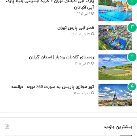
پارک آبی اکباتان تهران + خرید اینترنتی بلیط پارک
آبی اکباتان
9 تیر 1401
قصر آبی پارس تهران
31 خرداد 1401
روستای گلدیان رودبار | استان گیلان
17 تیر 1400
تور مجازی پاریس به صورت 360 درجه | فرانسه
9 مرداد 1400
بیشترین بازدید