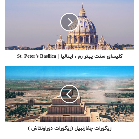
کلیسای سنت پیتر رم ، ایتالیا | St. Peter’s Basilica
زیگورات چغازنبیل (زیگورات دوراونتاش )