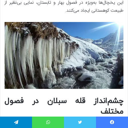
این یخچال‌ها به‌ویژه در فصول بهار و تابستان، نمایی بی‌نظیر از
طبیعت کوهستانی ایجاد می‌کنند.
چشم‌انداز قله سبلان در فصول
مختلف
در این فصل، قله سبلان پوشیده از برف نیست و کوهستان به
یسبوک
توییتر
واتس آپ
تلگرام