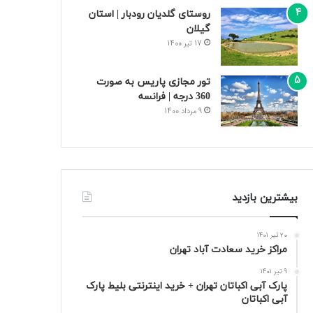
روستای گلدیان رودبار | استان
گیلان
17 تیر 1400
تور مجازی پاریس به صورت
360 درجه | فرانسه
9 مرداد 1400
بیشترین بازدید
20 تیر 1401
مراکز خرید سعادت‌ آباد تهران
9 تیر 1401
پارک آبی اکباتان تهران + خرید اینترنتی بلیط پارک
آبی اکباتان