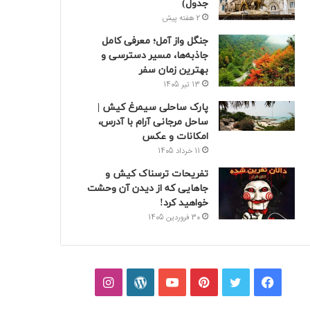
جدول)
2 هفته پیش
جنگل واز آمل؛ معرفی کامل
جاذبه‌ها، مسیر دسترسی و
بهترین زمان سفر
13 تیر 1405
پارک ساحلی سیمرغ کیش |
ساحل مرجانی آرام با آدرس،
امکانات و عکس
11 خرداد 1405
تفریحات ترسناک کیش و
جاهایی که از دیدن آن وحشت
خواهید کرد!
30 فروردین 1405
فیسبوک
توییتر
پینتریست
یوتیوب
وردپرس
اینستاگرام