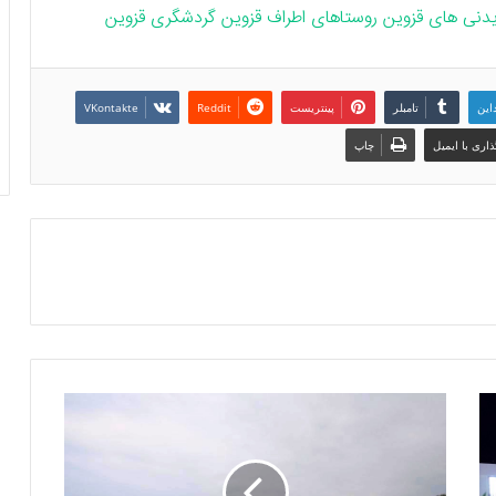
دنی های قزوین
روستاهای اطراف قزوین
گردشگری قزوین
داین
تامبلر
پینتریست
Reddit
VKontakte
اری با ایمیل
چاپ