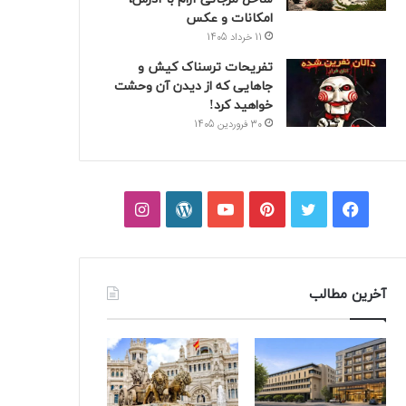
امکانات و عکس
11 خرداد 1405
تفریحات ترسناک کیش و
جاهایی که از دیدن آن وحشت
خواهید کرد!
30 فروردین 1405
فیسبوک
توییتر
پینتریست
یوتیوب
وردپرس
اینستاگرام
آخرین مطالب