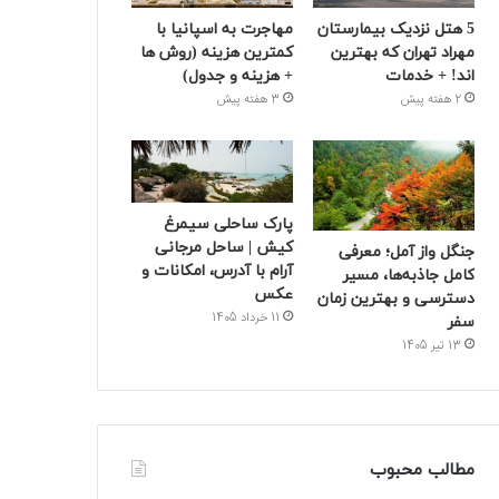
5 هتل نزدیک بیمارستان
مهاجرت به اسپانیا با
مهراد تهران که بهترین‌
کمترین هزینه (روش ها
اند! + خدمات
+ هزینه و جدول)
2 هفته پیش
3 هفته پیش
پارک ساحلی سیمرغ
کیش | ساحل مرجانی
جنگل واز آمل؛ معرفی
آرام با آدرس، امکانات و
کامل جاذبه‌ها، مسیر
عکس
دسترسی و بهترین زمان
11 خرداد 1405
سفر
13 تیر 1405
مطالب محبوب