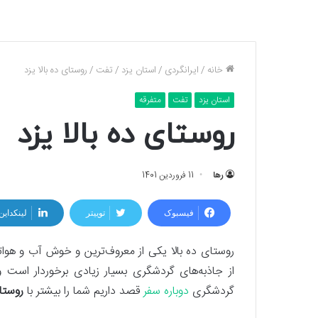
خانه
/
ایرانگردی
/
استان یزد
/
تفت
/
روستای ده بالا یزد
استان یزد
تفت
متفرقه
روستای ده بالا یزد
رها
11 فروردین 1401
فیسبوک
توییتر
لینکداین
روستای ده بالا یکی از معرو‌ف‌ترین و خوش آب و هوا‌ت
از جاذبه‌های گردشگری بسیار زیادی برخوردار است 
گردشگری
دوباره سفر
قصد داریم شما را بیشتر با
روستای