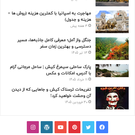
مهاجرت به اسپانیا با کمترین هزینه (روش ها +
هزینه و جدول)
3 هفته پیش
جنگل واز آمل؛ معرفی کامل جاذبه‌ها، مسیر
دسترسی و بهترین زمان سفر
13 تیر 1405
پارک ساحلی سیمرغ کیش | ساحل مرجانی آرام
با آدرس، امکانات و عکس
11 خرداد 1405
تفریحات ترسناک کیش و جاهایی که از دیدن
آن وحشت خواهید کرد!
30 فروردین 1405
فیسبوک
توییتر
پینتریست
یوتیوب
وردپرس
اینستاگرام