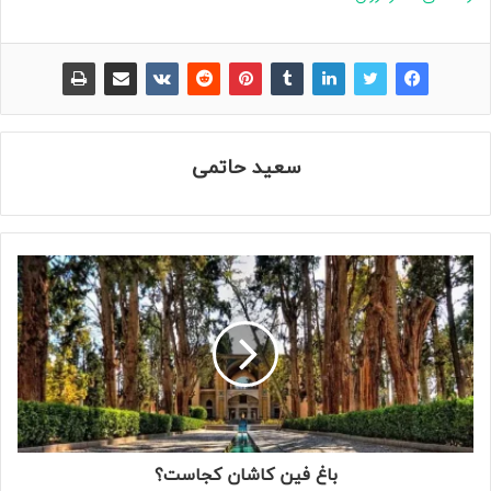
سعید حاتمی
باغ فین کاشان کجاست؟