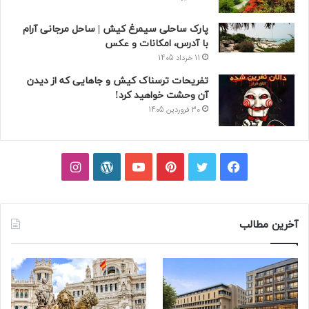
پارک ساحلی سیمرغ کیش | ساحل مرجانی آرام
با آدرس، امکانات و عکس
11 خرداد 1405
تفریحات ترسناک کیش و جاهایی که از دیدن
آن وحشت خواهید کرد!
30 فروردین 1405
فیسبوک
توییتر
پینتریست
یوتیوب
وردپرس
اینستاگرام
آخرین مطالب