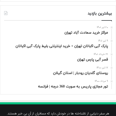
بیشترین بازدید
20 تیر 1401
مراکز خرید سعادت‌ آباد تهران
9 تیر 1401
پارک آبی اکباتان تهران + خرید اینترنتی بلیط پارک آبی اکباتان
31 خرداد 1401
قصر آبی پارس تهران
17 تیر 1400
روستای گلدیان رودبار | استان گیلان
9 مرداد 1400
تور مجازی پاریس به صورت 360 درجه | فرانسه
هر سفر دنیایی از ناشناخته ها در خودش دارد که مسافران از آن بی خبر هستند.