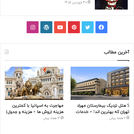
30 فروردین 1405
فیسبوک
توییتر
پینتریست
یوتیوب
وردپرس
اینستاگرام
آخرین مطالب
5 هتل نزدیک بیمارستان مهراد
مهاجرت به اسپانیا با کمترین
تهران که بهترین‌ اند! + خدمات
هزینه (روش ها + هزینه و جدول)
2 هفته پیش
3 هفته پیش