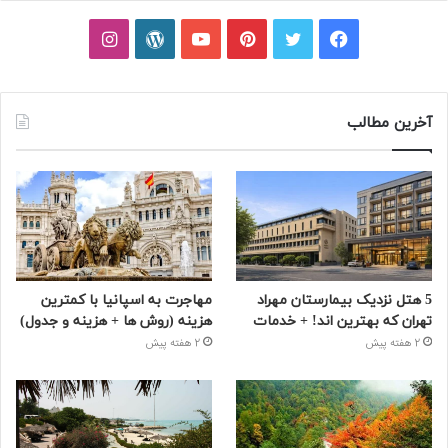
فیسبوک
توییتر
پینتریست
یوتیوب
وردپرس
اینستاگرام
آخرین مطالب
5 هتل نزدیک بیمارستان مهراد
مهاجرت به اسپانیا با کمترین
تهران که بهترین‌ اند! + خدمات
هزینه (روش ها + هزینه و جدول)
2 هفته پیش
2 هفته پیش