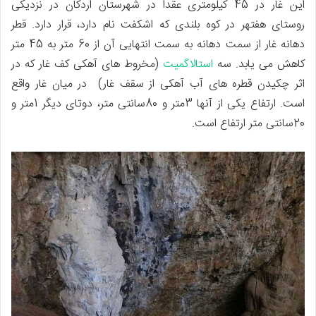
این غار در 45 کیلومتری عقدا در شهرستان اردکان در نزدیکی
روستای هفتهر در کوه بلندی که اشکفت نام دارد، قرار دارد. قطر
دهانه غار از سمت دهانه به سمت انتهایی آن از 60 متر به 45 متر
کاهش می یابد. سه
استالاگمیت
(مخروط های آهکی کف غار که در
اثر چکیدن قطره های آب آهکی از سقف غار) در میان غار واقع
است. ارتفاع یکی از آنها 3متر و 80سانتی متر، دوتای دیگر 1متر و
20سانتی متر ارتفاع است.