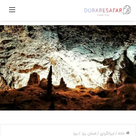
منو
خانه
/
ایرانگردی
/
استان یزد
/
یزد