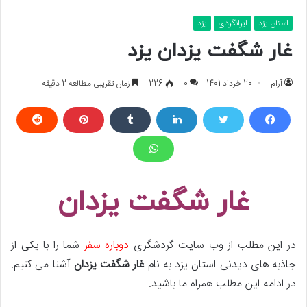
استان یزد
ایرانگردی
یزد
غار شگفت یزدان یزد
آرام
20 خرداد 1401
0
226
زمان تقریبی مطالعه 2 دقیقه
غار شگفت یزدان
در این مطلب از وب سایت گردشگری
دوباره سفر
شما را با یکی از
جاذبه های دیدنی استان یزد به نام
غار شگفت
یزدان
آشنا می کنیم.
در ادامه این مطلب همراه ما باشید.