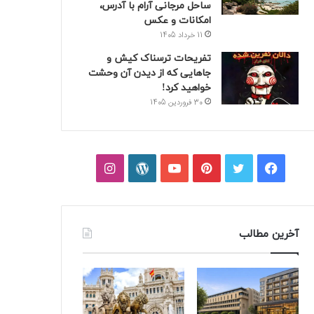
ساحل مرجانی آرام با آدرس،
امکانات و عکس
11 خرداد 1405
تفریحات ترسناک کیش و
جاهایی که از دیدن آن وحشت
خواهید کرد!
30 فروردین 1405
فیسبوک
توییتر
پینتریست
یوتیوب
وردپرس
اینستاگرام
آخرین مطالب