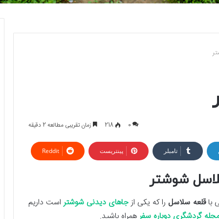
تر
0
218
زمان تقریبی مطالعه 2 دقیقه
تامبلر
پینتریست
Reddit
لاسل شوشتر
 با
قلعه سلاسل
را که یکی از
جاهای دیدنی شوشتر
است داریم
جله گردشگری دوباره سفر
همراه باشید.