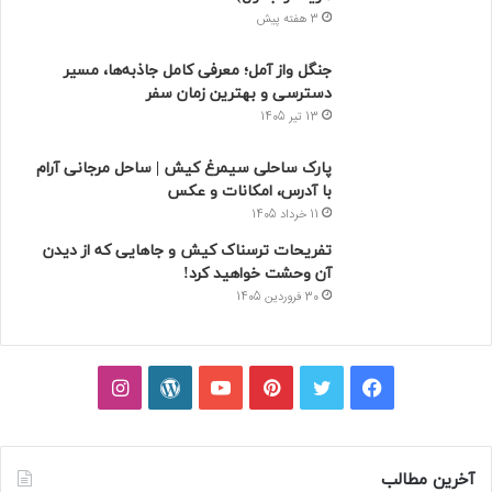
3 هفته پیش
جنگل واز آمل؛ معرفی کامل جاذبه‌ها، مسیر
دسترسی و بهترین زمان سفر
13 تیر 1405
پارک ساحلی سیمرغ کیش | ساحل مرجانی آرام
با آدرس، امکانات و عکس
11 خرداد 1405
تفریحات ترسناک کیش و جاهایی که از دیدن
آن وحشت خواهید کرد!
30 فروردین 1405
فیسبوک
توییتر
پینتریست
یوتیوب
وردپرس
اینستاگرام
آخرین مطالب