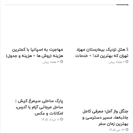
5 هتل نزدیک بیمارستان مهراد
مهاجرت به اسپانیا با کمترین
تهران که بهترین‌ اند! + خدمات
هزینه (روش ها + هزینه و جدول)
2 هفته پیش
3 هفته پیش
پارک ساحلی سیمرغ کیش |
ساحل مرجانی آرام با آدرس،
جنگل واز آمل؛ معرفی کامل
امکانات و عکس
جاذبه‌ها، مسیر دسترسی و
11 خرداد 1405
بهترین زمان سفر
13 تیر 1405