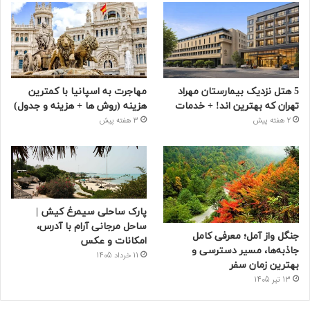
5 هتل نزدیک بیمارستان مهراد
مهاجرت به اسپانیا با کمترین
تهران که بهترین‌ اند! + خدمات
هزینه (روش ها + هزینه و جدول)
2 هفته پیش
3 هفته پیش
پارک ساحلی سیمرغ کیش |
ساحل مرجانی آرام با آدرس،
جنگل واز آمل؛ معرفی کامل
امکانات و عکس
جاذبه‌ها، مسیر دسترسی و
11 خرداد 1405
بهترین زمان سفر
13 تیر 1405