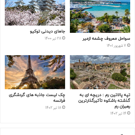
جاهای دیدنی توکیو
28 تیر 1400
سواحل معروف چشمه ازمیر
7 شهریور 1401
تپه پالاتین رم : دریچه ای به
چک لیست جاذبه های گردشگری
گذشته باشکوه تأثیرگذارترین
فرانسه
رهبران رم
18 تیر 1402
14 تیر 1402