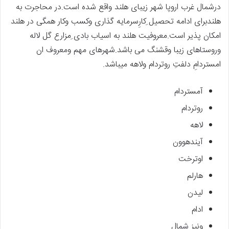
درشمال غرب اروپا شهر زیبای هلند واقع شده است.در محاجرت به
هلندبرای ادامه تحصیل ِکارِسرمایه گذاری وکسب وکار همگی در هلند
امکان پذیر است.معروفیت هلند به اسیاب بادی ِمزارع گل لاله
وروستاهای زیبا وقشنگ می باشد.شهرهای مهم ومعروف ان
امستردامِ دلفتِ روتردام ولاهه میباشد.
آمستردام
روتردام
لاهه
آیندهوون
اوترخت
هارلم
لیدن
ادام
ونیز شمال