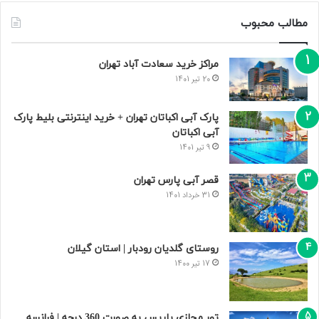
مطالب محبوب
مراکز خرید سعادت‌ آباد تهران
20 تیر 1401
پارک آبی اکباتان تهران + خرید اینترنتی بلیط پارک
آبی اکباتان
9 تیر 1401
قصر آبی پارس تهران
31 خرداد 1401
روستای گلدیان رودبار | استان گیلان
17 تیر 1400
تور مجازی پاریس به صورت 360 درجه | فرانسه