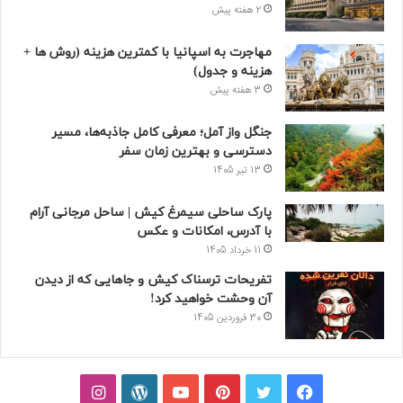
2 هفته پیش
مهاجرت به اسپانیا با کمترین هزینه (روش ها +
هزینه و جدول)
3 هفته پیش
جنگل واز آمل؛ معرفی کامل جاذبه‌ها، مسیر
دسترسی و بهترین زمان سفر
13 تیر 1405
پارک ساحلی سیمرغ کیش | ساحل مرجانی آرام
با آدرس، امکانات و عکس
11 خرداد 1405
تفریحات ترسناک کیش و جاهایی که از دیدن
آن وحشت خواهید کرد!
30 فروردین 1405
فیسبوک
توییتر
پینتریست
یوتیوب
وردپرس
اینستاگرام