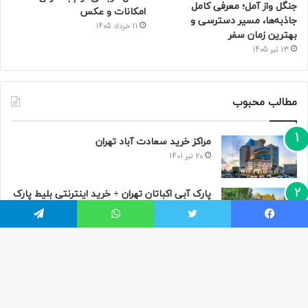
جنگل واز آمل؛ معرفی کامل
امکانات و عکس
جاذبه‌ها، مسیر دسترسی و
11 خرداد 1405
بهترین زمان سفر
13 تیر 1405
مطالب محبوب
مراکز خرید سعادت‌ آباد تهران
20 تیر 1401
پارک آبی اکباتان تهران + خرید اینترنتی بلیط پارک
آبی اکباتان
9 تیر 1401
یسبوک
توییتر
واتس آپ
تلگرام
قصر آبی پارس تهران
31 خرداد 1401
دکمه
باز