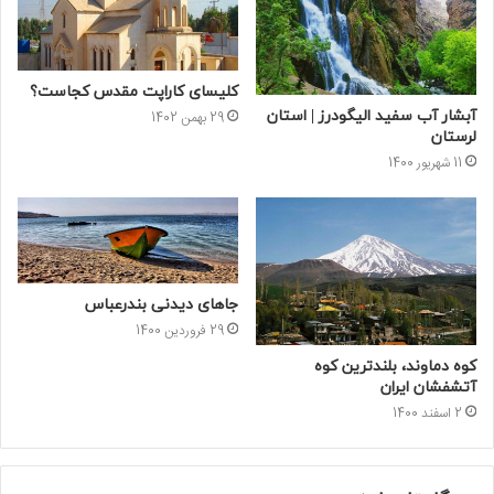
کلیسای کاراپت مقدس کجاست؟
آبشار آب سفید الیگودرز | استان
29 بهمن 1402
لرستان
11 شهریور 1400
جاهای دیدنی بندرعباس
29 فروردین 1400
کوه دماوند، بلندترین کوه
آتشفشان ایران
2 اسفند 1400