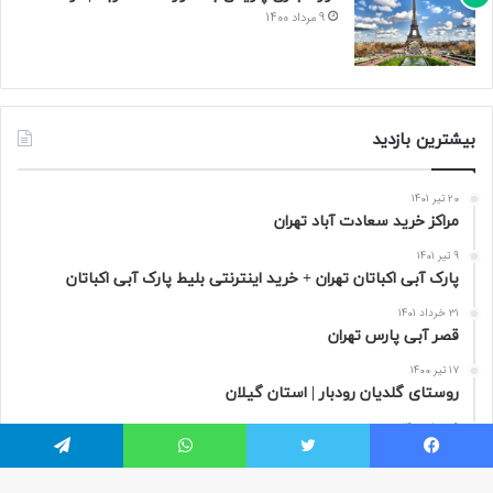
9 مرداد 1400
بیشترین بازدید
20 تیر 1401
مراکز خرید سعادت‌ آباد تهران
9 تیر 1401
پارک آبی اکباتان تهران + خرید اینترنتی بلیط پارک آبی اکباتان
31 خرداد 1401
قصر آبی پارس تهران
17 تیر 1400
روستای گلدیان رودبار | استان گیلان
9 مرداد 1400
تور مجازی پاریس به صورت 360 درجه | فرانسه
یسبوک
توییتر
واتس آپ
تلگرام