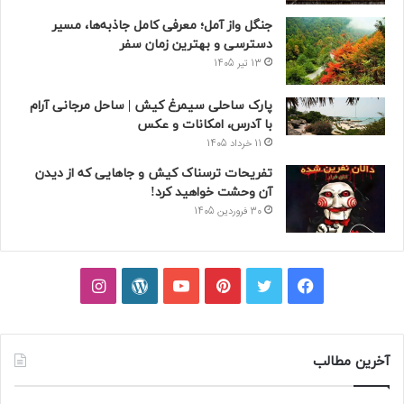
جنگل واز آمل؛ معرفی کامل جاذبه‌ها، مسیر
دسترسی و بهترین زمان سفر
13 تیر 1405
پارک ساحلی سیمرغ کیش | ساحل مرجانی آرام
با آدرس، امکانات و عکس
11 خرداد 1405
تفریحات ترسناک کیش و جاهایی که از دیدن
آن وحشت خواهید کرد!
30 فروردین 1405
فیسبوک
توییتر
پینتریست
یوتیوب
وردپرس
اینستاگرام
آخرین مطالب