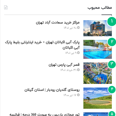
مطالب محبوب
مراکز خرید سعادت‌ آباد تهران
20 تیر 1401
پارک آبی اکباتان تهران + خرید اینترنتی بلیط پارک
آبی اکباتان
9 تیر 1401
قصر آبی پارس تهران
31 خرداد 1401
روستای گلدیان رودبار | استان گیلان
17 تیر 1400
تور مجازی پاریس به صورت 360 درجه | فرانسه