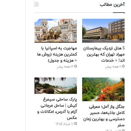
آخرین مطالب
5 هتل نزدیک بیمارستان
مهاجرت به اسپانیا با
مهراد تهران که بهترین‌
کمترین هزینه (روش ها
اند! + خدمات
+ هزینه و جدول)
2 هفته پیش
3 هفته پیش
پارک ساحلی سیمرغ
کیش | ساحل مرجانی
جنگل واز آمل؛ معرفی
آرام با آدرس، امکانات و
کامل جاذبه‌ها، مسیر
عکس
دسترسی و بهترین زمان
11 خرداد 1405
سفر