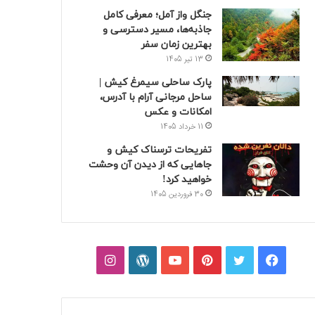
جنگل واز آمل؛ معرفی کامل
جاذبه‌ها، مسیر دسترسی و
بهترین زمان سفر
13 تیر 1405
پارک ساحلی سیمرغ کیش |
ساحل مرجانی آرام با آدرس،
امکانات و عکس
11 خرداد 1405
تفریحات ترسناک کیش و
جاهایی که از دیدن آن وحشت
خواهید کرد!
30 فروردین 1405
فیسبوک
توییتر
پینتریست
یوتیوب
وردپرس
اینستاگرام