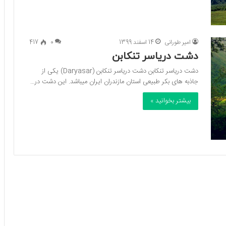
امیر طورانی
14 اسفند 1399
0
417
دشت دریاسر تنکابن
دشت دریاسر تنکابن دشت دریاسر تنکابن (Daryasar) یکی از
جاذبه های بکر طبیعی استان مازندران ایران میباشد. این دشت در…
بیشتر بخوانید »