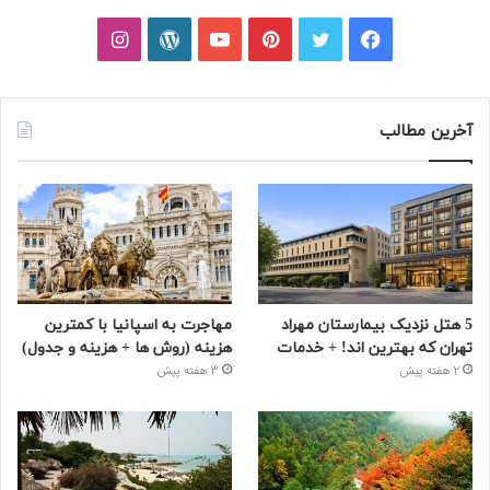
فیسبوک
توییتر
پینتریست
یوتیوب
وردپرس
اینستاگرام
آخرین مطالب
5 هتل نزدیک بیمارستان مهراد
مهاجرت به اسپانیا با کمترین
تهران که بهترین‌ اند! + خدمات
هزینه (روش ها + هزینه و جدول)
2 هفته پیش
3 هفته پیش