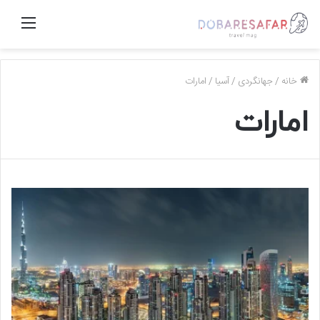
منو
خانه
/
جهانگردی
/
آسیا
/
امارات
امارات