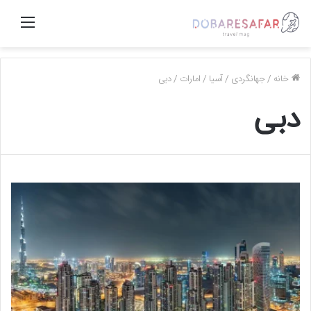
منو
خانه
/
جهانگردی
/
آسیا
/
امارات
/
دبی
دبی