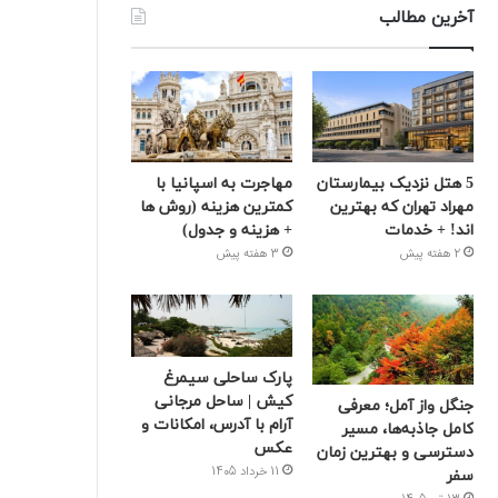
آخرین مطالب
5 هتل نزدیک بیمارستان
مهاجرت به اسپانیا با
مهراد تهران که بهترین‌
کمترین هزینه (روش ها
اند! + خدمات
+ هزینه و جدول)
2 هفته پیش
3 هفته پیش
پارک ساحلی سیمرغ
کیش | ساحل مرجانی
جنگل واز آمل؛ معرفی
آرام با آدرس، امکانات و
کامل جاذبه‌ها، مسیر
عکس
دسترسی و بهترین زمان
11 خرداد 1405
سفر