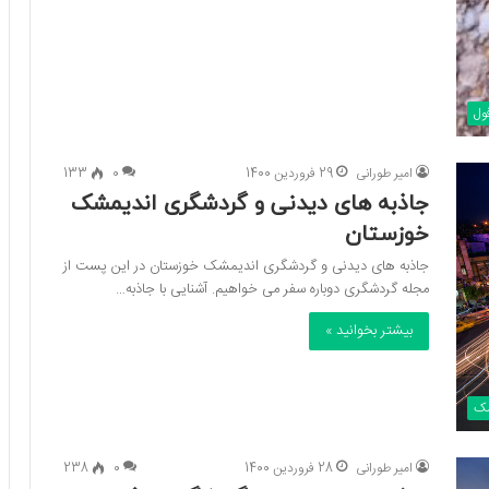
ول
امیر طورانی
29 فروردین 1400
0
133
جاذبه های دیدنی و گردشگری اندیمشک
خوزستان
جاذبه های دیدنی و گردشگری اندیمشک خوزستان در این پست از
مجله گردشگری دوباره سفر می خواهیم. آشنایی با جاذبه…
بیشتر بخوانید »
شک
امیر طورانی
28 فروردین 1400
0
238