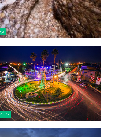
دزف
اندیم