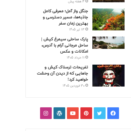
3 هفته پیش
جنگل واز آمل؛ معرفی کامل
جاذبه‌ها، مسیر دسترسی و
بهترین زمان سفر
13 تیر 1405
پارک ساحلی سیمرغ کیش |
ساحل مرجانی آرام با آدرس،
امکانات و عکس
11 خرداد 1405
تفریحات ترسناک کیش و
جاهایی که از دیدن آن وحشت
خواهید کرد!
30 فروردین 1405
فیسبوک
توییتر
پینتریست
یوتیوب
وردپرس
اینستاگرام