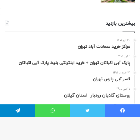
بیشترین بازدید
20 تیر 1401
مراکز خرید سعادت‌ آباد تهران
9 تیر 1401
پارک آبی اکباتان تهران + خرید اینترنتی بلیط پارک آبی اکباتان
31 خرداد 1401
قصر آبی پارس تهران
17 تیر 1400
روستای گلدیان رودبار | استان گیلان
9 مرداد 1400
تور مجازی پاریس به صورت 360 درجه | فرانسه
یسبوک
توییتر
واتس آپ
تلگرام