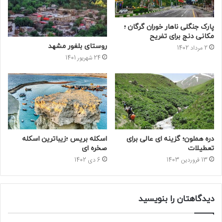
پارک جنگلی ناهار خوران گرگان ؛
مکانی دنج برای تفریح
روستای بلغور مشهد
2 مرداد 1402
24 شهریور 1401
دره هملون؛ گزینه ای عالی برای
اسکله بریس ؛زیباترین اسکله
تعطیلات
صخره ای
13 فروردین 1403
6 دی 1402
دیدگاهتان را بنویسید