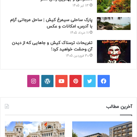
13 تیر 1405
پارک ساحلی سیمرغ کیش | ساحل مرجانی آرام
با آدرس، امکانات و عکس
11 خرداد 1405
تفریحات ترسناک کیش و جاهایی که از دیدن
آن وحشت خواهید کرد!
30 فروردین 1405
فیسبوک
توییتر
پینتریست
یوتیوب
وردپرس
اینستاگرام
آخرین مطالب