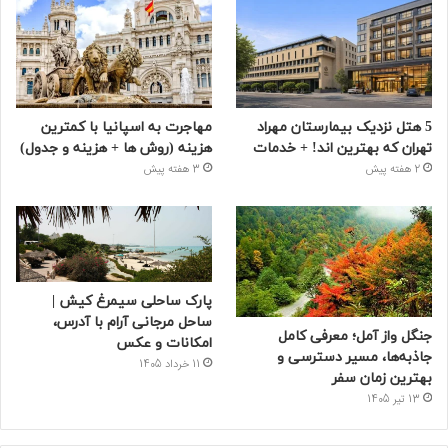
5 هتل نزدیک بیمارستان مهراد
مهاجرت به اسپانیا با کمترین
تهران که بهترین‌ اند! + خدمات
هزینه (روش ها + هزینه و جدول)
2 هفته پیش
3 هفته پیش
پارک ساحلی سیمرغ کیش |
ساحل مرجانی آرام با آدرس،
جنگل واز آمل؛ معرفی کامل
امکانات و عکس
جاذبه‌ها، مسیر دسترسی و
11 خرداد 1405
بهترین زمان سفر
13 تیر 1405