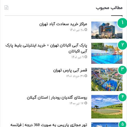
مطالب محبوب
مراکز خرید سعادت‌ آباد تهران
20 تیر 1401
پارک آبی اکباتان تهران + خرید اینترنتی بلیط پارک
آبی اکباتان
9 تیر 1401
قصر آبی پارس تهران
31 خرداد 1401
روستای گلدیان رودبار | استان گیلان
17 تیر 1400
تور مجازی پاریس به صورت 360 درجه | فرانسه