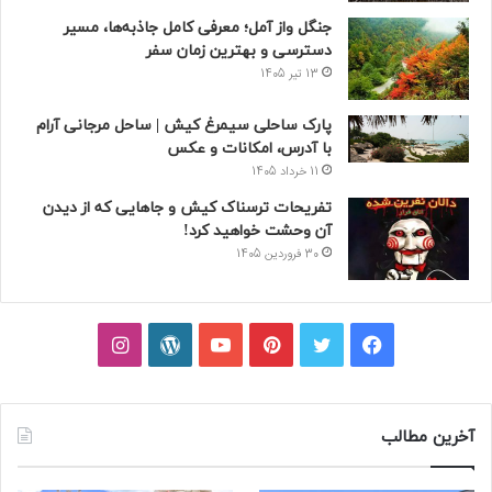
جنگل واز آمل؛ معرفی کامل جاذبه‌ها، مسیر
دسترسی و بهترین زمان سفر
13 تیر 1405
پارک ساحلی سیمرغ کیش | ساحل مرجانی آرام
با آدرس، امکانات و عکس
11 خرداد 1405
تفریحات ترسناک کیش و جاهایی که از دیدن
آن وحشت خواهید کرد!
30 فروردین 1405
فیسبوک
توییتر
پینتریست
یوتیوب
وردپرس
اینستاگرام
آخرین مطالب