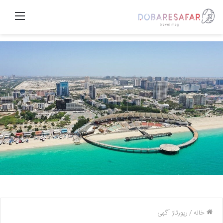
منو
خانه
/
رپورتاژ آگهی