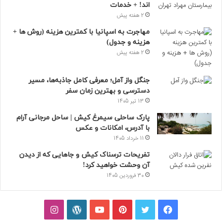
اند! + خدمات
2 هفته پیش
مهاجرت به اسپانیا با کمترین هزینه (روش ها +
هزینه و جدول)
2 هفته پیش
جنگل واز آمل؛ معرفی کامل جاذبه‌ها، مسیر
دسترسی و بهترین زمان سفر
13 تیر 1405
پارک ساحلی سیمرغ کیش | ساحل مرجانی آرام
با آدرس، امکانات و عکس
11 خرداد 1405
تفریحات ترسناک کیش و جاهایی که از دیدن
آن وحشت خواهید کرد!
30 فروردین 1405
فیسبوک
توییتر
پینتریست
یوتیوب
وردپرس
اینستاگرام