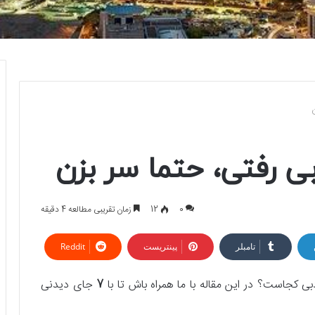
0
12
زمان تقریبی مطالعه 4 دقیقه
تامبلر
پینتریست
Reddit
کجاست؟ در این مقاله با ما همراه باش تا با
7
جای دیدنی