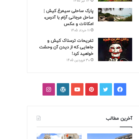
13 تیر 1405
پارک ساحلی سیمرغ کیش |
ساحل مرجانی آرام با آدرس،
امکانات و عکس
11 خرداد 1405
تفریحات ترسناک کیش و
جاهایی که از دیدن آن وحشت
خواهید کرد!
30 فروردین 1405
فیسبوک
توییتر
پینتریست
یوتیوب
وردپرس
اینستاگرام
آخرین مطالب