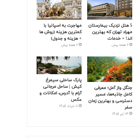
5 هتل نزدیک بیمارستان
مهاجرت به اسپانیا با
مهراد تهران که بهترین‌
کمترین هزینه (روش ها
اند! + خدمات
+ هزینه و جدول)
2 هفته پیش
2 هفته پیش
پارک ساحلی سیمرغ
کیش | ساحل مرجانی
جنگل واز آمل؛ معرفی
آرام با آدرس، امکانات و
کامل جاذبه‌ها، مسیر
عکس
دسترسی و بهترین زمان
11 خرداد 1405
سفر
13 تیر 1405