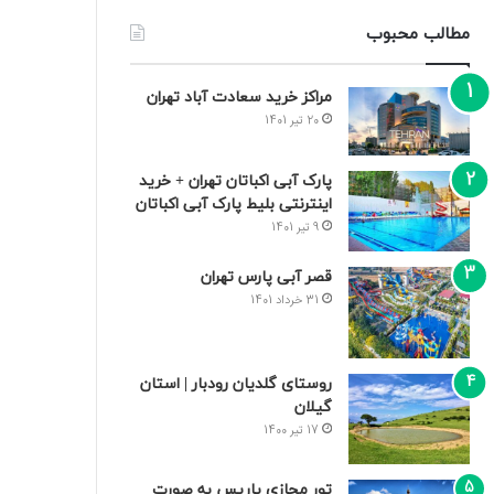
مطالب محبوب
مراکز خرید سعادت‌ آباد تهران
20 تیر 1401
پارک آبی اکباتان تهران + خرید
اینترنتی بلیط پارک آبی اکباتان
9 تیر 1401
قصر آبی پارس تهران
31 خرداد 1401
روستای گلدیان رودبار | استان
گیلان
17 تیر 1400
تور مجازی پاریس به صورت