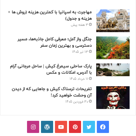
مهاجرت به اسپانیا با کمترین هزینه (روش ها +
هزینه و جدول)
3 هفته پیش
جنگل واز آمل؛ معرفی کامل جاذبه‌ها، مسیر
دسترسی و بهترین زمان سفر
13 تیر 1405
پارک ساحلی سیمرغ کیش | ساحل مرجانی آرام
با آدرس، امکانات و عکس
11 خرداد 1405
تفریحات ترسناک کیش و جاهایی که از دیدن
آن وحشت خواهید کرد!
30 فروردین 1405
فیسبوک
توییتر
پینتریست
یوتیوب
وردپرس
اینستاگرام