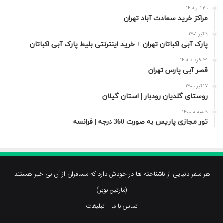
20 تیر 1401
مراکز خرید سعادت‌ آباد تهران
9 تیر 1401
پارک آبی اکباتان تهران + خرید اینترنتی بلیط پارک آبی اکباتان
31 خرداد 1401
قصر آبی پارس تهران
17 تیر 1400
روستای گلدیان رودبار | استان گیلان
9 مرداد 1400
تور مجازی پاریس به صورت 360 درجه | فرانسه
هر سفر دنیایی از ناشناخته ها در خودش دارد که مسافران از آن بی خبر هستند.
(مارتین بوبر)
تماس با ما
تبلیغات