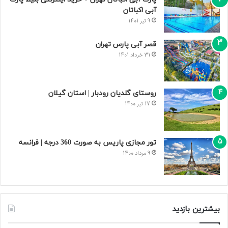
آبی اکباتان
9 تیر 1401
قصر آبی پارس تهران
31 خرداد 1401
روستای گلدیان رودبار | استان گیلان
17 تیر 1400
تور مجازی پاریس به صورت 360 درجه | فرانسه
9 مرداد 1400
بیشترین بازدید