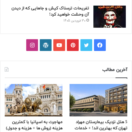
تفریحات ترسناک کیش و جاهایی که از دیدن
آن وحشت خواهید کرد!
30 فروردین 1405
فیسبوک
توییتر
پینتریست
یوتیوب
وردپرس
اینستاگرام
آخرین مطالب
5 هتل نزدیک بیمارستان مهراد
مهاجرت به اسپانیا با کمترین
تهران که بهترین‌ اند! + خدمات
هزینه (روش ها + هزینه و جدول)