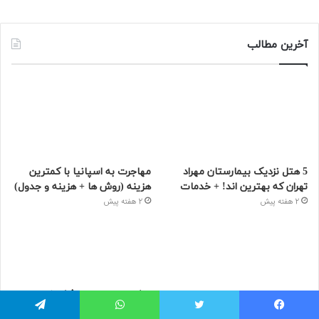
آخرین مطالب
5 هتل نزدیک بیمارستان مهراد
مهاجرت به اسپانیا با کمترین
تهران که بهترین‌ اند! + خدمات
هزینه (روش ها + هزینه و جدول)
2 هفته پیش
2 هفته پیش
پارک ساحلی سیمرغ کیش |
ساحل مرجانی آرام با آدرس،
یسبوک
توییتر
واتس آپ
تلگرام