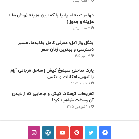
2 هفته پیش
مهاجرت به اسپانیا با کمترین هزینه (روش ها +
هزینه و جدول)
2 هفته پیش
جنگل واز آمل؛ معرفی کامل جاذبه‌ها، مسیر
دسترسی و بهترین زمان سفر
13 تیر 1405
پارک ساحلی سیمرغ کیش | ساحل مرجانی آرام
با آدرس، امکانات و عکس
11 خرداد 1405
تفریحات ترسناک کیش و جاهایی که از دیدن
آن وحشت خواهید کرد!
30 فروردین 1405
فیسبوک
توییتر
پینتریست
یوتیوب
وردپرس
اینستاگرام