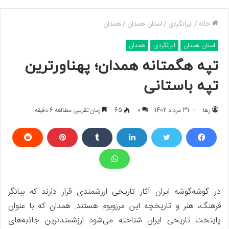
خانه
/
ایرانگردی
/
استان همدان
/
همدان
استان همدان
ایرانگردی
همدان
تپه هگمتانه همدان؛ پهناورترین
تپه باستانی
رها
31 مرداد 1402
0
65
زمان تقریبی مطالعه 6 دقیقه
در گوشه‌گوشه ایران آثار تاریخی ارزشمندی قرار دارند که بیانگر
فرهنگ، هنر و تاریخچه این مرزوبوم هستند. همدان که با عنوان
پایتخت تاریخی ایران شناخته می‌شود ارزشمندترین جاذبه‌های