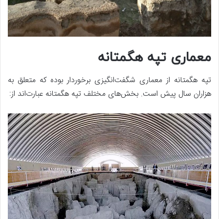
معماری تپه هگمتانه
تپه هگمتانه از معماری شگفت‌انگیزی برخوردار بوده که متعلق به
هزاران سال پیش است. بخش‌های مختلف تپه هگمتانه عبارت‌اند از: