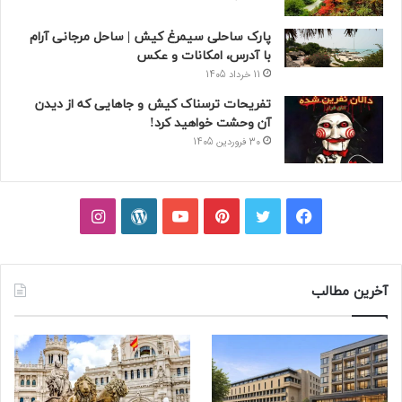
پارک ساحلی سیمرغ کیش | ساحل مرجانی آرام
با آدرس، امکانات و عکس
11 خرداد 1405
تفریحات ترسناک کیش و جاهایی که از دیدن
آن وحشت خواهید کرد!
30 فروردین 1405
فیسبوک
توییتر
پینتریست
یوتیوب
وردپرس
اینستاگرام
آخرین مطالب