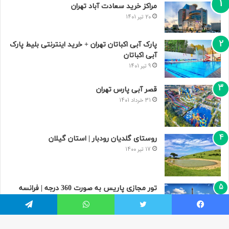
مراکز خرید سعادت‌ آباد تهران
20 تیر 1401
پارک آبی اکباتان تهران + خرید اینترنتی بلیط پارک
آبی اکباتان
9 تیر 1401
قصر آبی پارس تهران
31 خرداد 1401
روستای گلدیان رودبار | استان گیلان
17 تیر 1400
تور مجازی پاریس به صورت 360 درجه | فرانسه
9 مرداد 1400
یسبوک
توییتر
واتس آپ
تلگرام