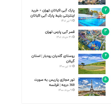
پارک آبی اکباتان تهران + خرید
اینترنتی بلیط پارک آبی اکباتان
9 تیر 1401
قصر آبی پارس تهران
31 خرداد 1401
روستای گلدیان رودبار | استان
گیلان
17 تیر 1400
تور مجازی پاریس به صورت
360 درجه | فرانسه
9 مرداد 1400