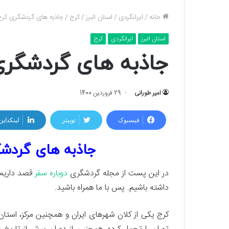
خانه
/
ایرانگردی
/
استان البرز
/
کرج
/
جاذبه های گردشگری کرج، 
استان البرز
ایرانگردی
کرج
جاذبه های گردشگری 
امیر طورانی
29 فروردین 1400
فیسبوک
توییتر
لینکداین
جاذبه های گردشگر
در این پست از مجله گردشگری
دوباره سفر
قصد داریم. 
داشته باشیم. پس با ما همراه باشید.
كرج یکی از کلان شهرهای ایران و همچنین مرکز، استا