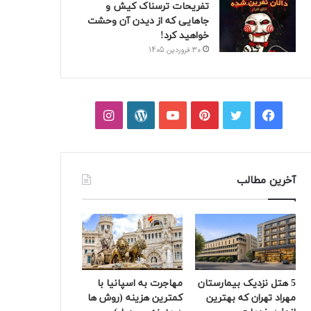
تفریحات ترسناک کیش و
جاهایی که از دیدن آن وحشت
خواهید کرد!
30 فروردین 1405
فیسبوک
توییتر
پینتریست
یوتیوب
وردپرس
اینستاگرام
آخرین مطالب
5 هتل نزدیک بیمارستان
مهاجرت به اسپانیا با
مهراد تهران که بهترین‌
کمترین هزینه (روش ها