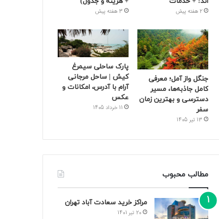
اند! + خدمات
+ هزینه و جدول)
2 هفته پیش
3 هفته پیش
پارک ساحلی سیمرغ
کیش | ساحل مرجانی
جنگل واز آمل؛ معرفی
آرام با آدرس، امکانات و
کامل جاذبه‌ها، مسیر
عکس
دسترسی و بهترین زمان
11 خرداد 1405
سفر
13 تیر 1405
مطالب محبوب
مراکز خرید سعادت‌ آباد تهران
20 تیر 1401