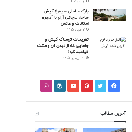
13 تیر 1405
پارک ساحلی سیمرغ کیش |
ساحل مرجانی آرام با آدرس،
امکانات و عکس
11 خرداد 1405
تفریحات ترسناک کیش و
جاهایی که از دیدن آن وحشت
خواهید کرد!
30 فروردین 1405
فیسبوک
توییتر
پینتریست
یوتیوب
وردپرس
اینستاگرام
آخرین مطالب