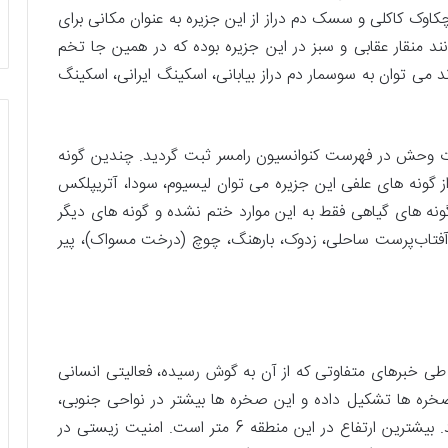
 جز چکاوک کاکلی و سسک دم‌ دراز از این جزیره به عنوان مکانی برای
د منقار عقابی و سبز در این جزیره بوده که در همین جا تخم
 می توان به سوسمار دم ‌دراز بیابانی، اسکینگ ایرانی، اسکینگ
1 با عنوان پناهگاه حیات وحش در فهرست کنوانسیون رامسر ثبت گردید. چندین گونه
از گونه های علفی این جزیره می توان لیسیوم، سودا، آتریپلکس
ا گونه های گیاهی فقط به این موارد ختم نشده و گونه های دیگر
 آفتاب‌پرست ساحلی، زدوک، بارهنگ، چوچ (درخت مسواک)، پیر
 طی خبرهای متفاوتی که از آن به گوش رسیده، فعالیتی انسانی
صخره ها تشکیل داده و این صخره ها بیشتر در نواحی جنوبی،
غربی و بیشتر قسمت های ضلع شمالی قرار گرفته اند. بیشترین ارتفاع در این منطقه 6 متر است. امنیت زیستی در