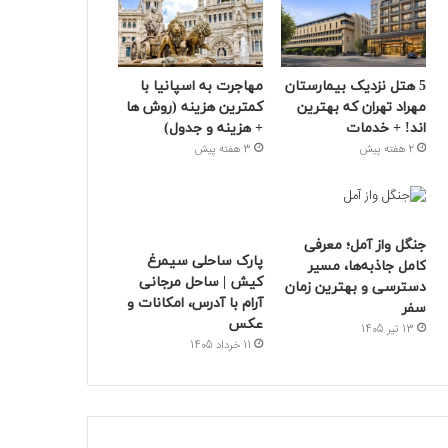
5 هتل نزدیک بیمارستان
مهاجرت به اسپانیا با
مهراد تهران که بهترین‌
کمترین هزینه (روش ها
اند! + خدمات
+ هزینه و جدول)
2 هفته پیش
3 هفته پیش
جنگل واز آمل؛ معرفی
پارک ساحلی سیمرغ
کامل جاذبه‌ها، مسیر
کیش | ساحل مرجانی
دسترسی و بهترین زمان
آرام با آدرس، امکانات و
سفر
عکس
13 تیر 1405
11 خرداد 1405