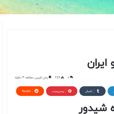
 ایران
0
289
زمان تقریبی مطالعه 3 دقیقه
تامبلر
پینتریست
Reddit
ه شیدور