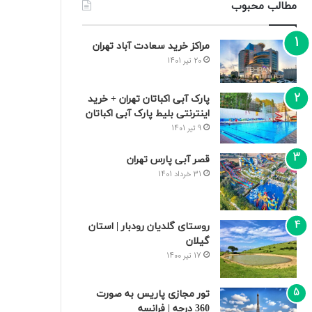
مطالب محبوب
مراکز خرید سعادت‌ آباد تهران
20 تیر 1401
پارک آبی اکباتان تهران + خرید
اینترنتی بلیط پارک آبی اکباتان
9 تیر 1401
قصر آبی پارس تهران
31 خرداد 1401
روستای گلدیان رودبار | استان
گیلان
17 تیر 1400
تور مجازی پاریس به صورت
360 درجه | فرانسه