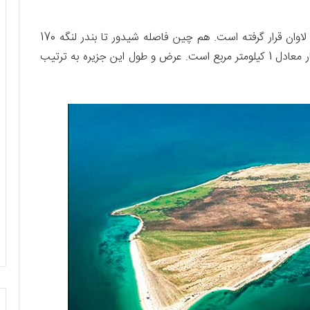
این جزیره به طور دقیق در فاصله بسیار کمی از جزیره لاوان قرار گرفته است. هم چین فاصله شیدور تا بندر لنگه 170
کیلومتر می باشد. مساحت آن به طور تقریبی 98 هکتار معادل 1 کیلومتر مربع است. عرض و طول این جزیره به ترتیب