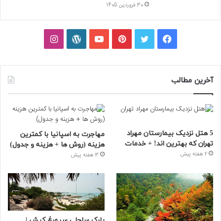
30 فروردین 1405
فیسبوک
توییتر
پینتریست
یوتیوب
وردپرس
اینستاگرام
آخرین مطالب
5 هتل نزدیک بیمارستان مهراد
مهاجرت به اسپانیا با کمترین
تهران که بهترین‌ اند! + خدمات
هزینه (روش ها + هزینه و جدول)
2 هفته پیش
3 هفته پیش
پارک ساحلی سیمرغ کیش |