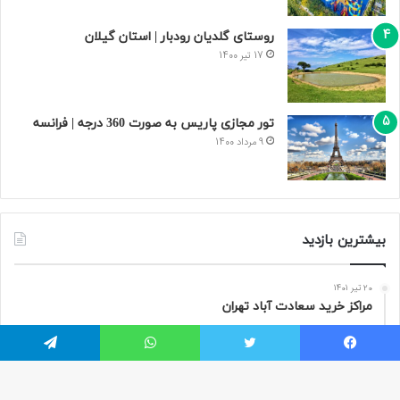
روستای گلدیان رودبار | استان گیلان
17 تیر 1400
تور مجازی پاریس به صورت 360 درجه | فرانسه
9 مرداد 1400
بیشترین بازدید
20 تیر 1401
مراکز خرید سعادت‌ آباد تهران
9 تیر 1401
پارک آبی اکباتان تهران + خرید اینترنتی بلیط پارک آبی اکباتان
یسبوک
توییتر
واتس آپ
تلگرام
31 خرداد 1401
قصر آبی پارس تهران