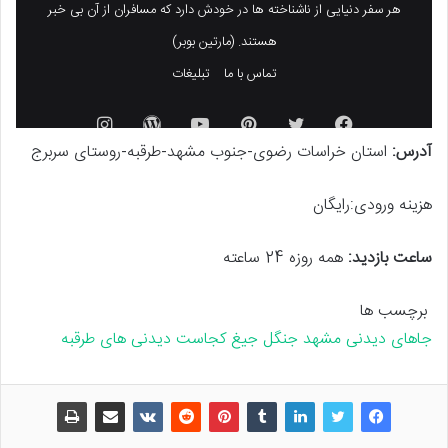
آدرس:
استان خراسات رضوی-جنوب مشهد-طرقبه-روستای سربرج
هزینه ورودی:رایگان
ساعت بازدید:
همه روزه 24 ساعته
برچسب ها
جاهای دیدنی مشهد
جنگل جیغ کجاست
دیدنی های طرقبه