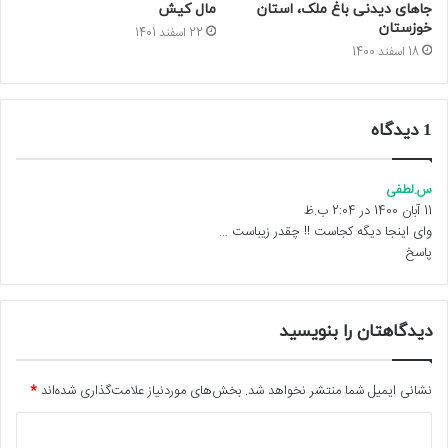
مال کیش
جاهای دیدنی باغ ملک، استان
خوزستان
22 اسفند 1401
18 اسفند 1400
1 دیدگاه
س.لطفی
گ
11 آبان 1400 در 2:04 ب.ظ
ف
ت
وای اینجا دیگه کجاست !! چقدر زیباست …
پاسخ
:
دیدگاهتان را بنویسید
نشانی ایمیل شما منتشر نخواهد شد.
بخش‌های موردنیاز علامت‌گذاری شده‌اند
*
د