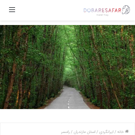
منو
خانه
/
ایرانگردی
/
استان مازندران
/
رامسر