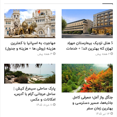
5 هتل نزدیک بیمارستان مهراد
مهاجرت به اسپانیا با کمترین
تهران که بهترین‌ اند! + خدمات
هزینه (روش ها + هزینه و جدول)
2 هفته پیش
3 هفته پیش
پارک ساحلی سیمرغ کیش |
ساحل مرجانی آرام با آدرس،
جنگل واز آمل؛ معرفی کامل
امکانات و عکس
جاذبه‌ها، مسیر دسترسی و
11 خرداد 1405
بهترین زمان سفر
13 تیر 1405