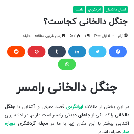
استان مازندران
ایرانگردی
رامسر
جنگل دالخانی کجاست؟
آرام
11 آبان 1400
1
502
زمان تقریبی مطالعه 2 دقیقه
جنگل دالخانی رامسر
در این بخش از مقالات
ایرانگردی
قصد معرفی و آشنایی با
جنگل
دالخانی
را که یکی از
جاهای دیدنی رامسر
است داریم. در ادامه برای
آشنایی بیشتر با این مکان زیبا با ما در
مجله گردشگری
دوباره
سفر
همراه باشید.