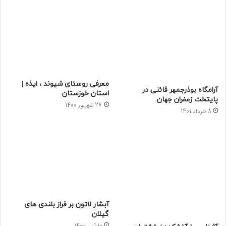
معرفی روستای شیوند ، ایذه |
آرامگاه بوذرجمهر قائنی در
استان خوزستان
پایتخت زعفران جهان
27 شهریور 1400
8 خرداد 1401
آبشار لاتون بر فراز بلندی های
گیلان
10 آبان 1400