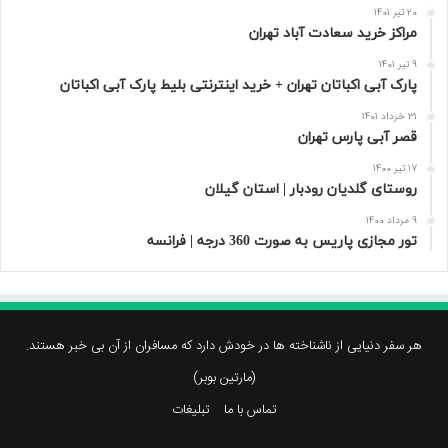
20 تیر 1401
مراکز خرید سعادت‌ آباد تهران
9 تیر 1401
پارک آبی اکباتان تهران + خرید اینترنتی بلیط پارک آبی اکباتان
31 خرداد 1401
قصر آبی پارس تهران
17 تیر 1400
روستای گلدیان رودبار | استان گیلان
9 مرداد 1400
تور مجازی پاریس به صورت 360 درجه | فرانسه
هر سفر دنیایی از ناشناخته ها در خودش دارد که مسافران از آن بی خبر هستند.
(مارتین بوبر)
تماس با ما
تبلیغات