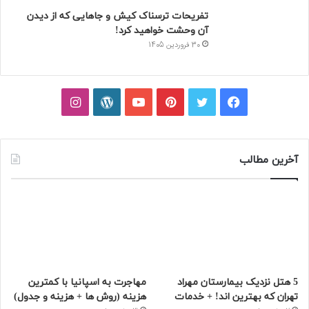
تفریحات ترسناک کیش و جاهایی که از دیدن
آن وحشت خواهید کرد!
30 فروردین 1405
فیسبوک
توییتر
پینتریست
یوتیوب
وردپرس
اینستاگرام
آخرین مطالب
5 هتل نزدیک بیمارستان مهراد
مهاجرت به اسپانیا با کمترین
تهران که بهترین‌ اند! + خدمات
هزینه (روش ها + هزینه و جدول)