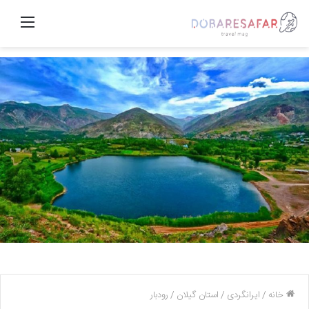
منو
خانه
/
ایرانگردی
/
استان گیلان
/
رودبار