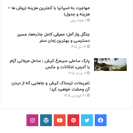
مهاجرت به اسپانیا با کمترین هزینه (روش ها +
هزینه و جدول)
2 هفته پیش
جنگل واز آمل؛ معرفی کامل جاذبه‌ها، مسیر
دسترسی و بهترین زمان سفر
13 تیر 1405
پارک ساحلی سیمرغ کیش | ساحل مرجانی آرام
با آدرس، امکانات و عکس
11 خرداد 1405
تفریحات ترسناک کیش و جاهایی که از دیدن
آن وحشت خواهید کرد!
30 فروردین 1405
فیسبوک
توییتر
پینتریست
یوتیوب
وردپرس
اینستاگرام