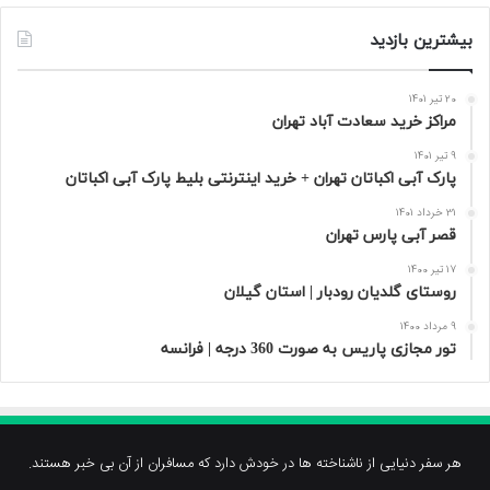
بیشترین بازدید
20 تیر 1401
مراکز خرید سعادت‌ آباد تهران
9 تیر 1401
پارک آبی اکباتان تهران + خرید اینترنتی بلیط پارک آبی اکباتان
31 خرداد 1401
قصر آبی پارس تهران
17 تیر 1400
روستای گلدیان رودبار | استان گیلان
9 مرداد 1400
تور مجازی پاریس به صورت 360 درجه | فرانسه
هر سفر دنیایی از ناشناخته ها در خودش دارد که مسافران از آن بی خبر هستند.