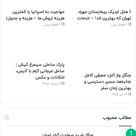
5 هتل نزدیک بیمارستان مهراد
مهاجرت به اسپانیا با کمترین
تهران که بهترین‌ اند! + خدمات
هزینه (روش ها + هزینه و جدول)
2 هفته پیش
3 هفته پیش
پارک ساحلی سیمرغ کیش |
ساحل مرجانی آرام با آدرس،
جنگل واز آمل؛ معرفی کامل
امکانات و عکس
جاذبه‌ها، مسیر دسترسی و
11 خرداد 1405
بهترین زمان سفر
13 تیر 1405
مطالب محبوب
مراکز خرید سعادت‌ آباد تهران