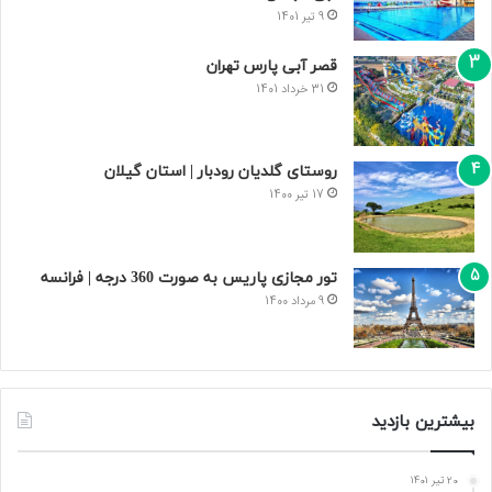
9 تیر 1401
قصر آبی پارس تهران
31 خرداد 1401
روستای گلدیان رودبار | استان گیلان
17 تیر 1400
تور مجازی پاریس به صورت 360 درجه | فرانسه
9 مرداد 1400
بیشترین بازدید
20 تیر 1401