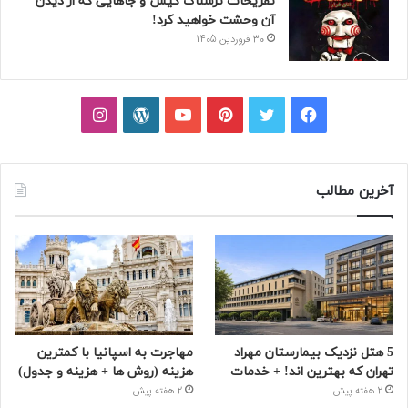
تفریحات ترسناک کیش و جاهایی که از دیدن
آن وحشت خواهید کرد!
30 فروردین 1405
فیسبوک
توییتر
پینتریست
یوتیوب
وردپرس
اینستاگرام
آخرین مطالب
5 هتل نزدیک بیمارستان مهراد
مهاجرت به اسپانیا با کمترین
تهران که بهترین‌ اند! + خدمات
هزینه (روش ها + هزینه و جدول)
2 هفته پیش
2 هفته پیش