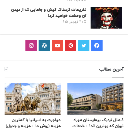
11 خرداد 1405
تفریحات ترسناک کیش و جاهایی که از دیدن
آن وحشت خواهید کرد!
30 فروردین 1405
فیسبوک
توییتر
پینتریست
یوتیوب
وردپرس
اینستاگرام
آخرین مطالب
5 هتل نزدیک بیمارستان مهراد
مهاجرت به اسپانیا با کمترین
تهران که بهترین‌ اند! + خدمات
هزینه (روش ها + هزینه و جدول)