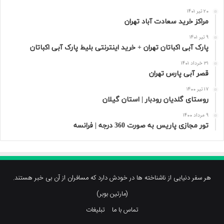
20 تیر 1401
مراکز خرید سعادت‌ آباد تهران
9 تیر 1401
پارک آبی اکباتان تهران + خرید اینترنتی بلیط پارک آبی اکباتان
31 خرداد 1401
قصر آبی پارس تهران
17 تیر 1400
روستای گلدیان رودبار | استان گیلان
9 مرداد 1400
تور مجازی پاریس به صورت 360 درجه | فرانسه
هر سفر دنیایی از ناشناخته ها در خودش دارد که مسافران از آن بی خبر هستند.
(مارتین بوبر)
تماس با ما
تبلیغات