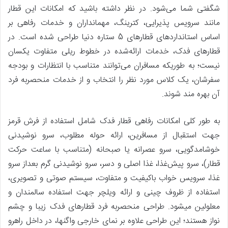
شگفتی شما می‌شود. در نظر داشته باشید که امکانات این قطار
مانند سرویس پذیرایی، کترینگ، مهمان‎داران و خدمات رفاهی بر
اساس استانداردهای قطارهای 5 ستاره دنیا طراحی شده است. در
قطارهای فدک، خدمات ارائه‌شده در خطوط ریلی متفاوت یکسان
نیست؛ به‎ طوری‎که مسافران می‌توانند متناسب با انتظارات‌ و بودجه
سفرشان، یک کلاس مورد نظر را انتخاب و از خدمات منحصربه فرد
آن بهره مند شوند.
به‏ طور کلی امکانات رفاهی قطار فدک شامل استفاده از فرش قرمز
جهت استقبال از مسافرین، ارائه حوله مطلوب، سرو نوشیدنی
خوشامدگویی، سرو عصرانه یا صبحانه (متناسب با ساعت حرکت
قطار)، سرو پیش‌غذا، غذا اصلی و دسر، سرو نوشیدنی گرم بعداز سرو
غذا، سرویس خواب باکیفیت و متفاوت، سیستم صوتی ‎و تصویری،
استفاده از ظروف چینی و ارائه ویلچر جهت استفاده سالمندان و
معلولین می‏شود. طراحی منحصربه ‏فرد قطارهای فدک زیبا و چشم
‏نواز هستند؛ این طراحی علاوه بر نمای خارجی واگن‎ها، در داخل راهرو