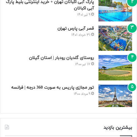
پارک آبی اکباتان تهران + خرید اینترنتی بلیط پارک
آبی اکباتان
9 تیر 1401
قصر آبی پارس تهران
31 خرداد 1401
روستای گلدیان رودبار | استان گیلان
17 تیر 1400
تور مجازی پاریس به صورت 360 درجه | فرانسه
9 مرداد 1400
بیشترین بازدید