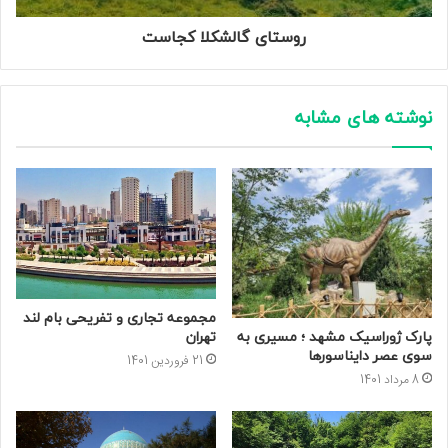
روستای گالشکلا کجاست
نوشته های مشابه
مجموعه تجاری و تفریحی بام لند
تهران
پارک ژوراسیک مشهد ؛ مسیری به
سوی عصر دایناسورها
21 فروردین 1401
8 مرداد 1401