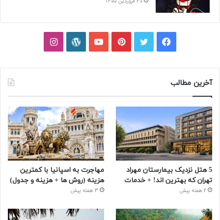
30 فروردین 1405
فیسبوک
توییتر
پینتریست
یوتیوب
وردپرس
اینستاگرام
آخرین مطالب
5 هتل نزدیک بیمارستان مهراد
مهاجرت به اسپانیا با کمترین
تهران که بهترین‌ اند! + خدمات
هزینه (روش ها + هزینه و جدول)
2 هفته پیش
3 هفته پیش