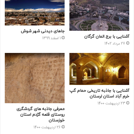
جاهای دیدنی شهر شوش
آشنایی با برج المان گرگان
1 اسفند 1399
27 مرداد 1402
آشنایی با جاذبه تاریخی حمام گپ
خرم آباد استان لرستان
23 اردیبهشت 1400
معرفی جاذبه های گردشگری
روستای قلعه گژدم استان
خوزستان
26 اردیبهشت 1400