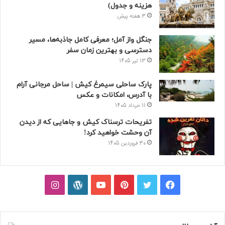
هزینه و جدول)
3 هفته پیش
جنگل واز آمل؛ معرفی کامل جاذبه‌ها، مسیر
دسترسی و بهترین زمان سفر
13 تیر 1405
پارک ساحلی سیمرغ کیش | ساحل مرجانی آرام
با آدرس، امکانات و عکس
11 خرداد 1405
تفریحات ترسناک کیش و جاهایی که از دیدن
آن وحشت خواهید کرد!
30 فروردین 1405
فیسبوک
توییتر
پینتریست
یوتیوب
وردپرس
اینستاگرام