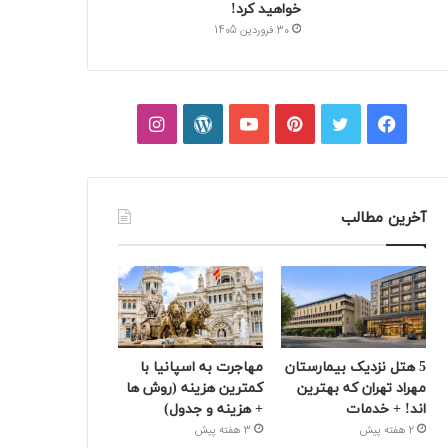
خواهید کرد!
30 فروردین 1405
فیسبوک
توییتر
پینتریست
یوتیوب
وردپرس
اینستاگرام
آخرین مطالب
5 هتل نزدیک بیمارستان
مهاجرت به اسپانیا با
مهراد تهران که بهترین‌
کمترین هزینه (روش ها
اند! + خدمات
+ هزینه و جدول)
2 هفته پیش
3 هفته پیش