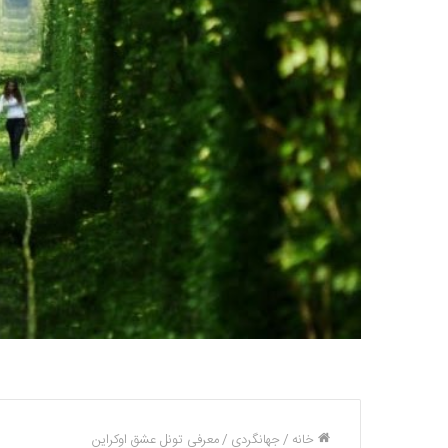
خانه
/
جهانگردی
/
معرفی تونل عشق اوکراین