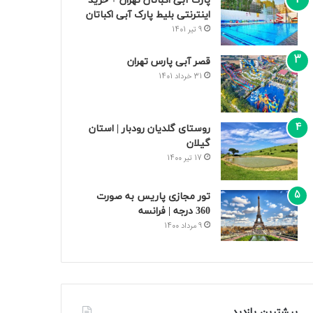
پارک آبی اکباتان تهران + خرید
اینترنتی بلیط پارک آبی اکباتان
9 تیر 1401
قصر آبی پارس تهران
31 خرداد 1401
روستای گلدیان رودبار | استان
گیلان
17 تیر 1400
تور مجازی پاریس به صورت
360 درجه | فرانسه
9 مرداد 1400
بیشترین بازدید