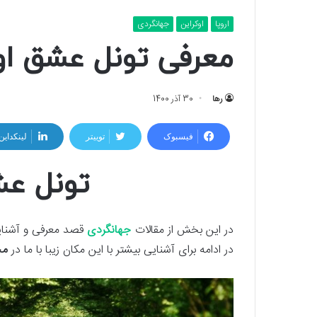
اروپا
اوکراین
جهانگردی
معرفی تونل عشق او
رها
30 آذر 1400
فیسبوک
توییتر
لینکداین
تونل عش
در این بخش از مقالات
جهانگردی
قصد معرفی و آشنای
در ادامه برای آشنایی بیشتر با این مکان زیبا با ما در
مج