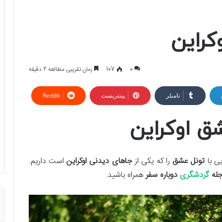
کراین
0
107
زمان تقریبی مطالعه 2 دقیقه
تامبلر
پینتریست
Reddit
ق اوکراین
ی با
تونل عشق
را که یکی از
جاهای دیدنی اوکراین
است داریم.
له
گردشگری
دوباره سفر
همراه باشید.