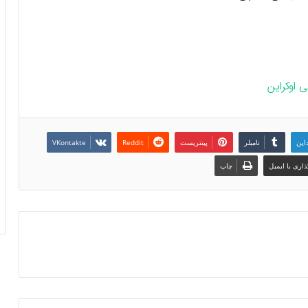
 اوکراین
داین
تامبلر
پینتریست
Reddit
VKontakte
اری با ایمیل
چاپ