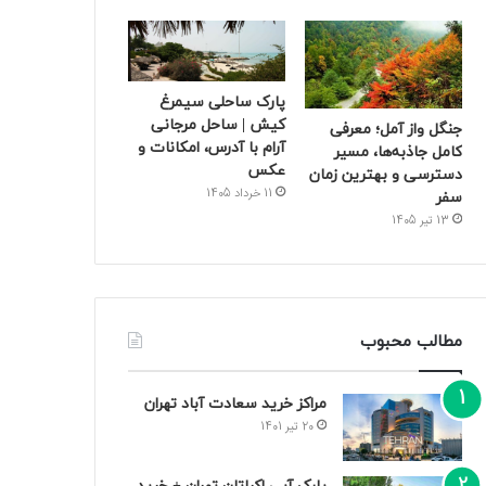
پارک ساحلی سیمرغ
کیش | ساحل مرجانی
جنگل واز آمل؛ معرفی
آرام با آدرس، امکانات و
کامل جاذبه‌ها، مسیر
عکس
دسترسی و بهترین زمان
11 خرداد 1405
سفر
13 تیر 1405
مطالب محبوب
مراکز خرید سعادت‌ آباد تهران
20 تیر 1401